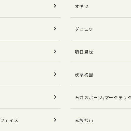
オギツ
ダニュウ
明日見世
浅草梅園
石井スポーツ/アークテリ
スフェイス
赤坂柿山