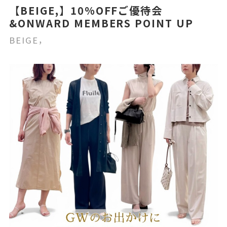
【BEIGE,】10%OFFご優待会
&ONWARD MEMBERS POINT UP
BEIGE，