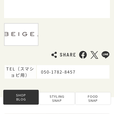
TEL（スマシ
050-1782-8457
ョピ用）
SHOP
STYLING
FOOD
BLOG
SNAP
SNAP