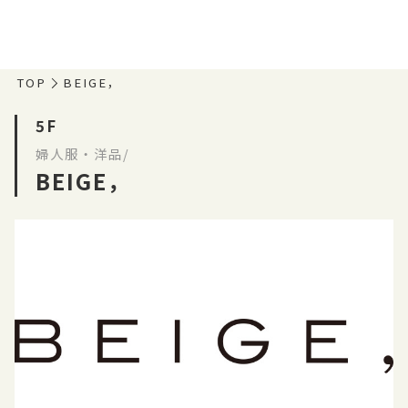
TOP
BEIGE，
5F
婦人服・洋品/
BEIGE，