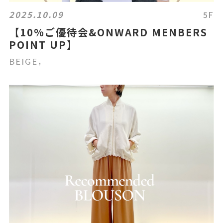
2025.10.09
5F
【10%ご優待会&ONWARD MENBERS
POINT UP】
BEIGE，