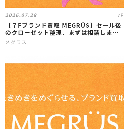
2026.07.28
7F
【７Fブランド買取 MEGRÜS】セール後
のクローゼット整理、まずは相談しませ
んか？
メグラス