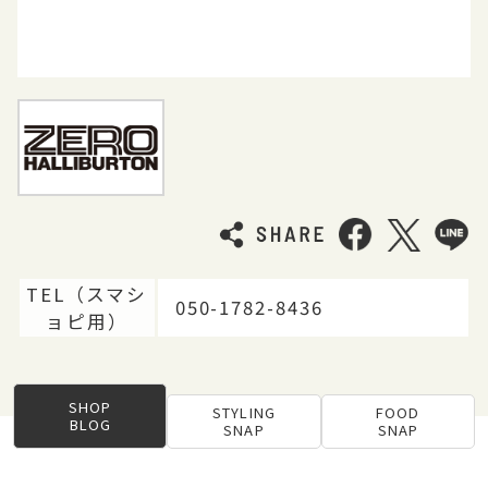
TEL（スマシ
050-1782-8436
ョピ用）
SHOP
STYLING
FOOD
BLOG
SNAP
SNAP