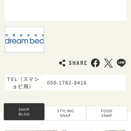
TEL（スマシ
050-1782-8416
ョピ用）
SHOP
STYLING
FOOD
BLOG
SNAP
SNAP