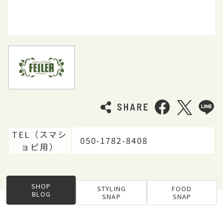
TEL（スマシ
050-1782-8408
ョピ用）
SHOP
STYLING
FOOD
BLOG
SNAP
SNAP