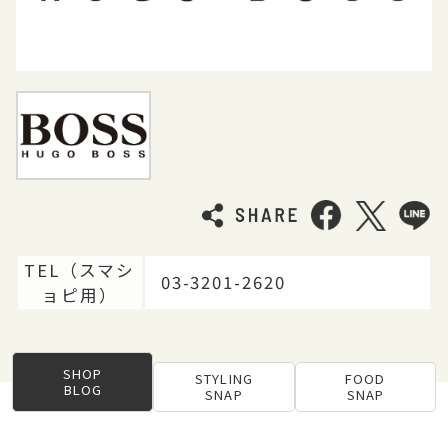
TEL（スマシ
03-3201-2620
ョピ用）
SHOP
STYLING
FOOD
BLOG
SNAP
SNAP