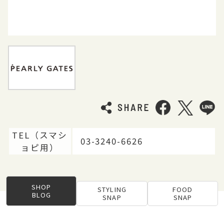
TEL（スマシ
03-3240-6626
ョピ用）
SHOP
STYLING
FOOD
BLOG
SNAP
SNAP