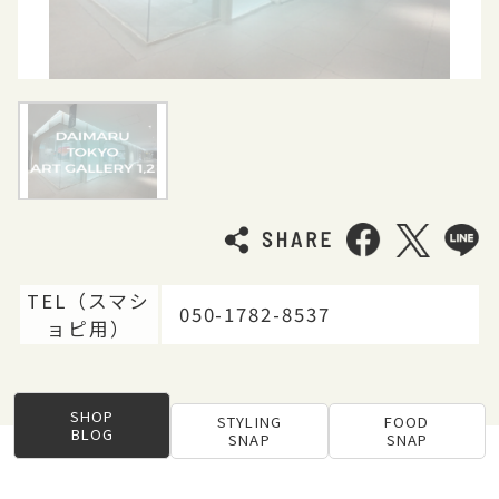
TEL（スマシ
050-1782-8537
ョピ用）
SHOP
STYLING
FOOD
BLOG
SNAP
SNAP