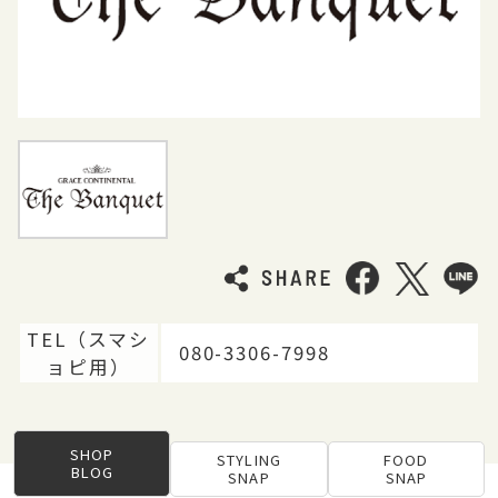
TEL（スマシ
080-3306-7998
ョピ用）
SHOP
STYLING
FOOD
BLOG
SNAP
SNAP