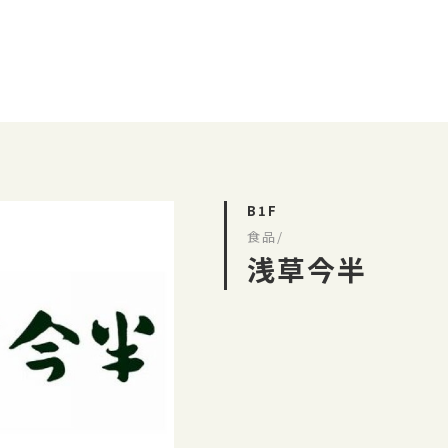
B1F
食品/
浅草今半