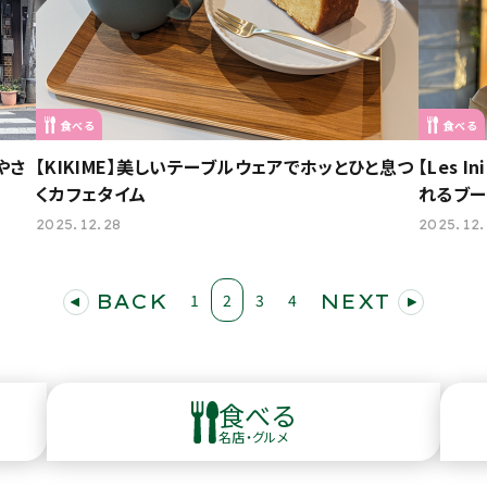
食べる
食べる
やさ
【KIKIME】美しいテーブルウェアでホッとひと息つ
【Les 
くカフェタイム
れるブー
2025.12.28
2025.12.
BACK
1
2
3
4
NEXT
食べる
名店・グルメ