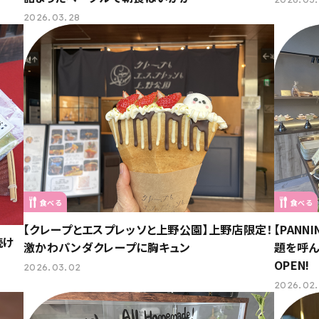
2026.03.28
食べる
食べる
【クレープとエスプレッソと上野公園】上野店限定！
【PANN
続け
激かわパンダクレープに胸キュン
題を呼
OPEN!
2026.03.02
2026.02