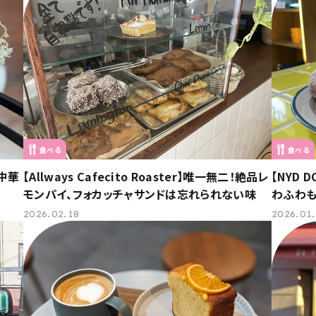
食べる
食べる
中華
【Allways Cafecito Roaster】唯一無二！絶品レ
【NYD 
モンパイ、フォカッチャサンドは忘れられない味
わふわも
2026.02.18
2026.01