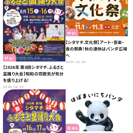
歩く
【シタマチ.文化祭】アート・音楽・
食の祭典！秋の連休はパンダ広場
へ
歩く
2025.10.30
【2026年 第8回シタマチ.ふるさと
盆踊り大会】昭和の雰囲気が気分
を盛り上げる！
2026.08.05
知る