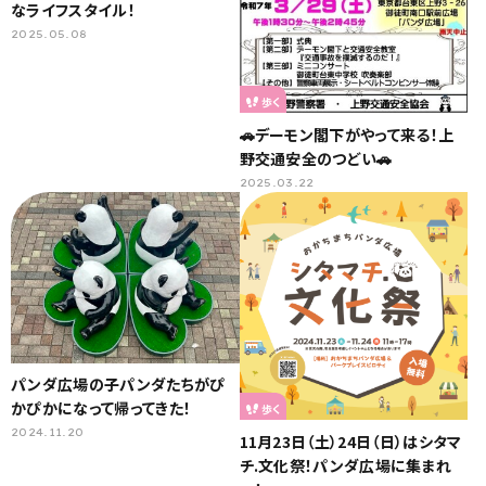
なライフスタイル！
2025.05.08
歩く
🚗デーモン閣下がやって来る！上
野交通安全のつどい🚗
2025.03.22
パンダ広場の子パンダたちがぴ
かぴかになって帰ってきた！
歩く
2024.11.20
11月23日（土）24日（日）はシタマ
チ.文化祭！パンダ広場に集まれ