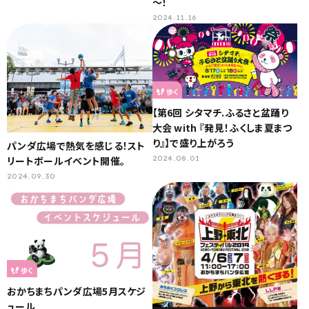
～！
2024.11.16
歩く
【第6回 シタマチ.ふるさと盆踊り
大会 with 『発見！ふくしま夏まつ
り』】で盛り上がろう
パンダ広場で熱気を感じる！スト
2024.08.01
リートボールイベント開催。
2024.09.30
歩く
おかちまちパンダ広場5月スケジ
ュール