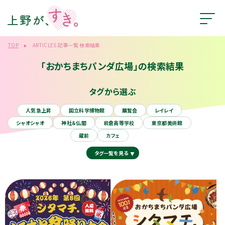
TOP
ARTICLES 記事一覧 検索結果
「おかちまちパンダ広場」の検索結果
タグから選ぶ
人気急上昇
国立科学博物館
展覧会
レイレイ
シャオシャオ
神社＆仏閣
岩倉高等学校
東京都美術館
蔵前
カフェ
タグ一覧を見る