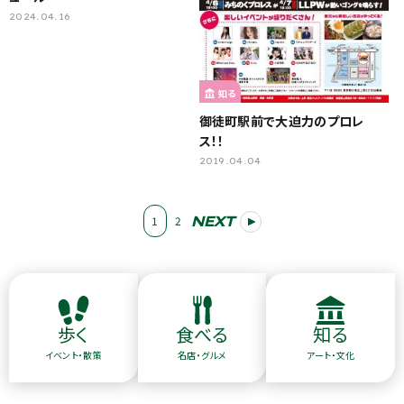
2024.04.16
知る
御徒町駅前で大迫力のプロレ
ス！！
2019.04.04
NEXT
1
2
歩く
食べる
知る
イベント・散策
名店・グルメ
アート・文化