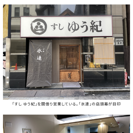
「すし ゆう紀」を間借り営業している。「氷連」の店頭幕が目印