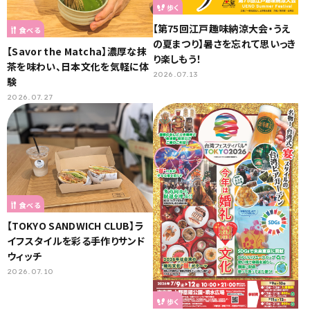
歩く
【第75回江戸趣味納涼大会・うえ
食べる
の夏まつり】暑さを忘れて思いっき
【Savor the Matcha】濃厚な抹
り楽しもう！
茶を味わい、日本文化を気軽に体
2026.07.13
験
2026.07.27
食べる
【TOKYO SANDWICH CLUB】ラ
イフスタイルを彩る手作りサンド
ウィッチ
2026.07.10
歩く