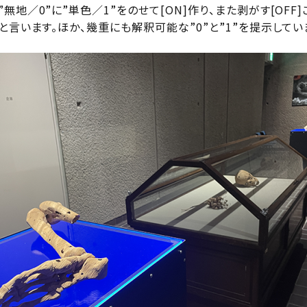
無地／0”に”単色／1”をのせて[ON]作り、また剥がす[OFF]
と言います。ほか、幾重にも解釈可能な”0”と”1”を提示してい