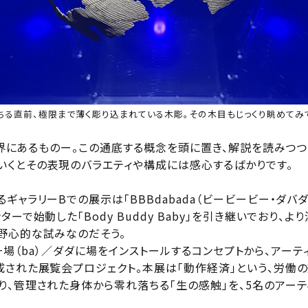
ちる直前、極限まで薄く彫り込まれている木彫。その木目もじっくり眺めてみ
の境界にあるものー。この通底する概念を頭に置き、解説を読みつ
いくとその表現のバラエティや構成には感心するばかりです。
ギャラリーBでの展示は「BBBdabada（ビービービー・ダバダ
ーで始動した「Body Buddy Baby」を引き継いでおり、よ
野心的な試みなのだそう。
da +場（ba）／ダダに場をインストールするコンセプトから、アー
成された展覧会プロジェクト。本展は「動作経済」という、労働
り、管理された身体から零れ落ちる「生の感触」を、5名のアーテ