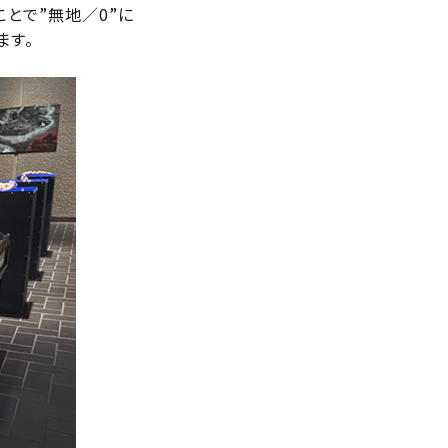
ことで”無地／0”に
ます。