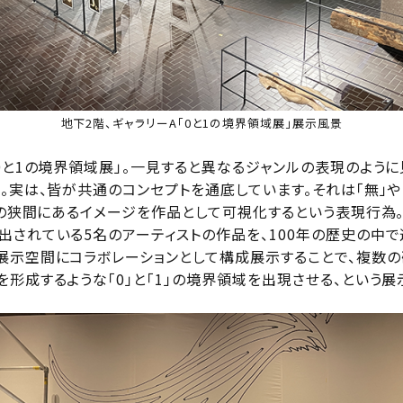
地下2階、ギャラリーA「0と1の境界領域展」展示風景
0と1の境界領域展」。一見すると異なるジャンルの表現のように
。実は、皆が共通のコンセプトを通底しています。それは「無」や「
」の狭間にあるイメージを作品として可視化するという表現行為。「
出されている5名のアーティストの作品を、100年の歴史の中
展示空間にコラボレーションとして構成展示することで、複数
形成するような「0」と「1」の境界領域を出現させる、という展