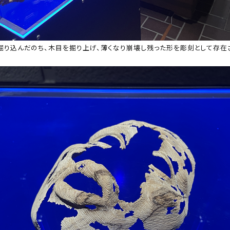
掘り込んだのち、木目を掘り上げ、薄くなり崩壊し残った形を彫刻として存