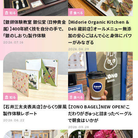
知る
食べる
【銀師体験教室 銀伝堂（日伸貴金
【Midorie Organic Kitchen ＆
属）】400年続く技を自分の手で。
Deli 蔵前店】オールメニュー無添
「銀のしおり」製作体験
加の安心ごはんで心と身体にパワ
ーがみなぎる
2026.07.16
2026.06.29
知る
食べる
【石井三太夫表具店】からくり屏風
【ZONO BAGEL】NEW OPEN！こ
製作体験レポート
だわりがぎゅっと詰まったベーグル
で朝食はいかが
2026.06.22
2026.03.28