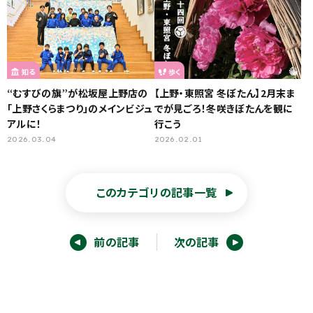
知る
歩く
“むすびの旗”が松坂屋上野店の
【上野・東照宮 冬ぼたん】2月末ま
「上野さくらまつり」のメインビジュ
でが見ごろ！冬咲きぼたんを観に
アルに！
行こう
2026.03.04
2026.02.01
このカテゴリの記事一覧
前の記事
次の記事