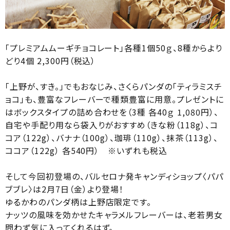
「プレミアムムーギチョコレート」各種1個50ｇ、8種からより
どり4個 2,300円（税込）
「上野が、すき。」でもおなじみ、さくらパンダの「ティラミスチ
ョコ」も、豊富なフレーバーで種類豊富に用意。プレゼントに
はボックスタイプの詰め合わせを（3種 各40ｇ 1,080円）、
自宅や手配り用なら袋入りがおすすめ（きな粉（118g）、コ
コア（122g）、バナナ（100g）、珈琲（110g）、抹茶（113g）、
ココア（122g） 各540円） ※いずれも税込
そして今回初登場の、バルセロナ発キャンディショップ〈パパ
ブブレ〉は2月7日（金）より登場！
ゆるかわのパンダ柄は上野店限定です。
ナッツの風味を効かせたキャラメルフレーバーは、老若男女
問わず気に入ってくれるはず。