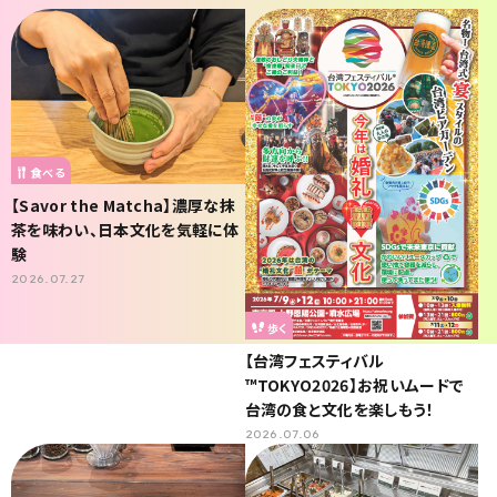
食べる
【Savor the Matcha】濃厚な抹
茶を味わい、日本文化を気軽に体
験
2026.07.27
歩く
【台湾フェスティバル
™TOKYO2026】お祝いムードで
台湾の食と文化を楽しもう！
2026.07.06