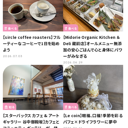
食べる
食べる
【sircle coffee roasters】フル
【Midorie Organic Kitchen ＆
ーティーなコーヒーで1日を始め
Deli 蔵前店】オールメニュー無添
よう
加の安心ごはんで心と身体にパワ
ーがみなぎる
2026.07.03
2026.06.29
知る
食べる
【スターバックス カフェ & アート
【Le coin】眼福、口福！季節を彩る
ギャラリー 谷中御殿坂】カフェと
パフェ×ドライフラワーに夢中