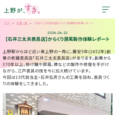
TOP
記事一覧
【石井三太夫表具店】からくり屏風製作体験レポート
2026.06.22
【石井三太夫表具店】からくり屏風製作体験レポート
上野駅からほど近い東上野の一角に、慶安5年(1652年)創
業の老舗表具店「石井三太夫表具店」があります。創業から
370年以上。掛け軸や屏風、襖などの製作や修復を手がけ
ながら、江戸表具の技を今に伝え続けています。
今回は15代目当主・石井弘芳さんの工房を訪ね、表具づく
りの体験をしてきました。