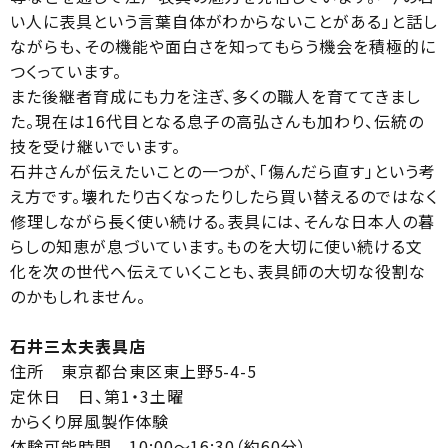
い人に表具という言葉自体がわからないことがある」と話し
ながらも、その機能や面白さを知ってもらう機会を積極的に
つくっています。
また後継者育成にも力を注ぎ、多くの職人を育ててきまし
た。現在は16代目となる息子の高弘さんも加わり、伝統の
技を受け継いでいます。
石井さんが伝えたいことの一つが、「傷んだら直す」という考
え方です。壊れたり古くなったりしたら買い替えるのではなく
修理しながら長く使い続ける。表具には、そんな日本人の暮
らしの知恵が息づいています。ものを大切に使い続ける文
化を次の世代へ伝えていくことも、表具師の大切な役割な
のかもしれません。
石井三太夫表具店
住所 東京都台東区東上野5-4-5
定休日 日、第1・3土曜
からくり屏風製作体験
体験可能時間 10:00～16:30（約60分）