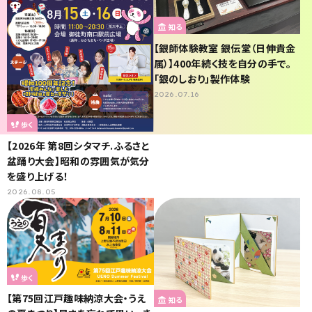
知る
【銀師体験教室 銀伝堂（日伸貴金
属）】400年続く技を自分の手で。
「銀のしおり」製作体験
2026.07.16
歩く
【2026年 第8回シタマチ.ふるさと
盆踊り大会】昭和の雰囲気が気分
を盛り上げる！
2026.08.05
歩く
【第75回江戸趣味納涼大会・うえ
知る