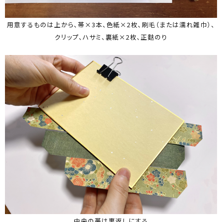
用意するものは上から、帯×3本、色紙×2枚、刷毛（または濡れ雑巾）、
クリップ、ハサミ、裏紙×2枚、正麩のり
中央の帯は裏返しにする