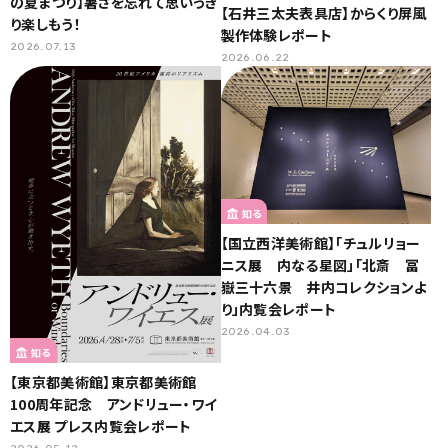
の夏まつり】暑さを忘れて思いっき
【石井三太夫表具店】からくり屏風
り楽しもう！
製作体験レポート
2026.07.13
2026.06.22
知る
【国立西洋美術館】「チュルリョー
ニス展 内なる星図」「北斎 冨
嶽三十六景 井内コレクションよ
り」内覧会レポート
2026.04.03
知る
【東京都美術館】東京都美術館
100周年記念 アンドリュー・ワイ
エス展 プレス内覧会レポート