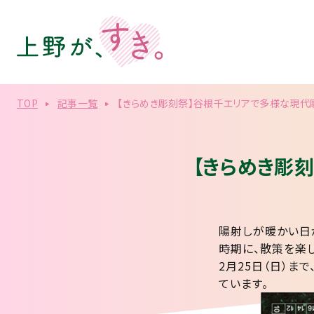
TOP
記事一覧
【きらめき彫刻祭】谷根千エリアで多様な現代
【きらめき彫
陽射しが暖かい日
時期に、散策を楽
2月25日（日）
ています。