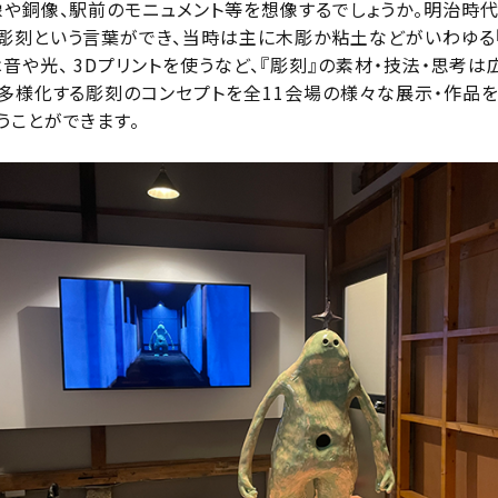
や銅像、駅前のモニュメント等を想像するでしょうか。明治時代に「s
彫刻という言葉ができ、当時は主に木彫か粘土などがいわゆる
音や光、 3Dプリントを使うなど、『彫刻』の素材・技法・思考
、多様化する彫刻のコンセプトを全11会場の様々な展示・作品を
うことができます。