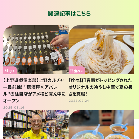
関連記事はこちら
歩く
食べる
【上野遊戯倶楽部】上野カルチャ
【珍々軒】春雨がトッピングされた
ー最前線！ "居酒屋×アパレ
オリジナルの冷やし中華で夏の暑
ル"の注目店がアメ横ど真ん中に
さを克服！
オープン
2025.07.24
2025.08.14