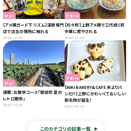
歩く
食べる
【アメ横ガード下 リズム】演歌専門
【珍々軒】上野アメ横で三代続く町
店で店主の情熱に触れる
中華に癒やされる
2024.07.09
2023.12.06
食べる
歩く
【NIKI BAKERY&CAFE 米よりパ
連載：お散歩コース「御徒町 夏の
ンだ!?】上野にかわいくておいしい
レトロ散歩」
新名物が誕生！
2023.07.26
2021.09.30
このカテゴリの記事一覧