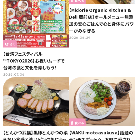
食べる
【Midorie Organic Kitchen ＆
Deli 蔵前店】オールメニュー無添
加の安心ごはんで心と身体にパワ
ーがみなぎる
2026.06.29
歩く
【台湾フェスティバル
™TOKYO2026】お祝いムードで
台湾の食と文化を楽しもう！
2026.07.06
食べる
【とんかつ狐福】黒豚とんかつの柔
【WAKU motoasakusa】話題の
らかい食感と淡いピンク色にうっ
ランチスポットへ。下町に愛され