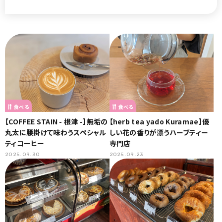
食べる
食べる
【COFFEE STAIN - 根津 -】無垢の
【herb tea yado Kuramae】優
丸太に腰掛けて味わうスペシャル
しい花の香りが漂うハーブティー
ティコーヒー
専門店
2025.09.30
2025.09.23