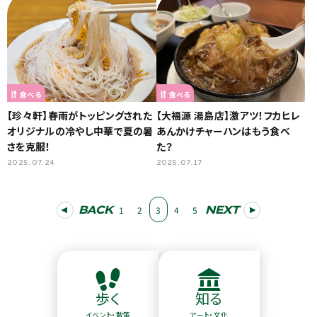
食べる
食べる
【珍々軒】春雨がトッピングされた
【大福源 湯島店】激アツ！フカヒレ
オリジナルの冷やし中華で夏の暑
あんかけチャーハンはもう食べ
さを克服！
た？
2025.07.24
2025.07.17
BACK
NEXT
1
2
3
4
5
歩く
知る
イベント・散策
アート・文化