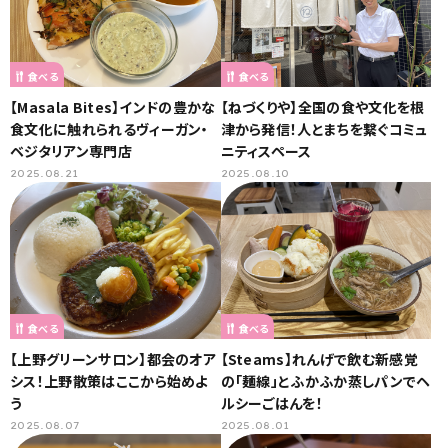
食べる
食べる
【Masala Bites】インドの豊かな
【ねづくりや】全国の食や文化を根
食文化に触れられるヴィーガン・
津から発信！人とまちを繋ぐコミュ
ベジタリアン専門店
ニティスペース
2025.08.21
2025.08.10
食べる
食べる
【上野グリーンサロン】都会のオア
【Steams】れんげで飲む新感覚
シス！上野散策はここから始めよ
の「麺線」とふかふか蒸しパンでヘ
う
ルシーごはんを！
2025.08.07
2025.08.01