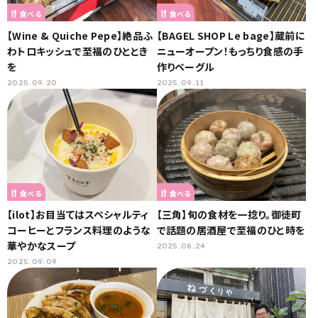
食べる
食べる
【Wine & Quiche Pepe】絶品ふ
【BAGEL SHOP Le bage】蔵前に
わトロキッシュで至福のひととき
ニューオープン！もっちり食感の手
を
作りベーグル
2025.09.20
2025.09.11
食べる
食べる
【ilot】お目当てはスペシャルティ
【三角】旬の食材を一捻り。御徒町
コーヒーとフランス料理のような
で話題の居酒屋で至福のひと時を
華やかなスープ
2025.08.24
2025.09.09