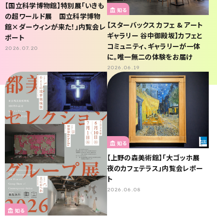
【国立科学博物館】特別展「いきも
知る
の超ワールド展 国立科学博物
【スターバックス カフェ & アート
館×ダーウィンが来た！」内覧会レ
ギャラリー 谷中御殿坂】カフェと
ポート
コミュニティ、ギャラリーが一体
2026.07.20
に。唯一無二の体験をお届け
2026.06.19
知る
【上野の森美術館】「大ゴッホ展
夜のカフェテラス」内覧会レポー
ト
2026.06.08
知る