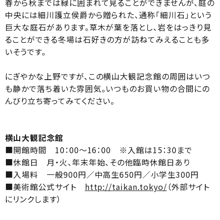
春から秋までは緑に囲まれて見ることができませんが、庭の
中央には細川護立侯爵から贈られた、通称「細川石」という
巨大な庭石があります。草木が葉を落とし、岩をはっきり見
ることができる冬場は石好きの方が訪ねてみえることも多
いそうです。
にぎやかな上野ですが、この横山大観記念館の周囲はいつ
も静かで落ち着いた雰囲気。いつものお買い物の合間にの
んびり立ち寄ってみてください。
横山大観記念館
■開館時間 10：00～16：00 ※入館は15：30まで
■休館日 月・火、年末年始、その他臨時休館日あり
■入場料 一般900円／中高生650円／小学生300円
■美術館公式サイト
http://taikan.tokyo/
（外部サイト
にリンクします）