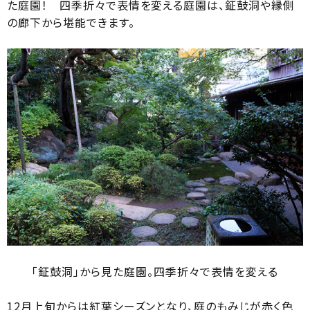
た庭園！ 四季折々で表情を変える庭園は、鉦鼓洞や縁側
の廊下から堪能できます。
「鉦鼓洞」から見た庭園。四季折々で表情を変える
12月上旬からは紅葉シーズンとなり、庭のもみじが赤く色