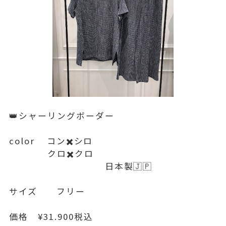
👑シャーリングボーダー
color コン✖️シロ
クロ✖️クロ
日本製🇯🇵
サイズ フリー
価格 ¥31.900税込