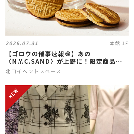
2026.07.31
本館 1F
【ゴロウの催事速報🍪】あの
〈N.Y.C.SAND〉が上野に！限定商品も
登場？！🍑☕
北口イベントスペース