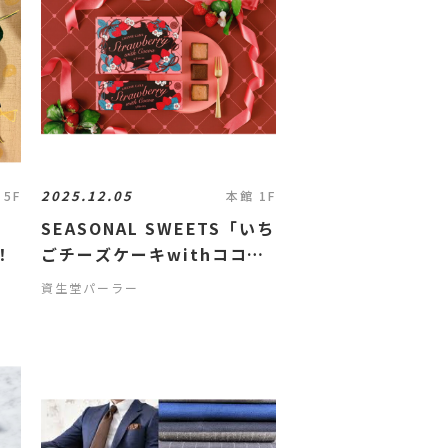
2025.12.05
 5F
本館 1F
N
SEASONAL SWEETS「いち
！
ごチーズケーキwithココ
ア」のご紹介
資生堂パーラー