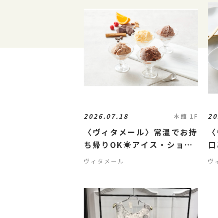
2026.07.18
20
本館 1F
〈ヴィタメール〉常温でお持
〈
ち帰りOK☀️アイス・ショコ
口
ラ🍨🥄
🍮
ヴィタメール
ヴ