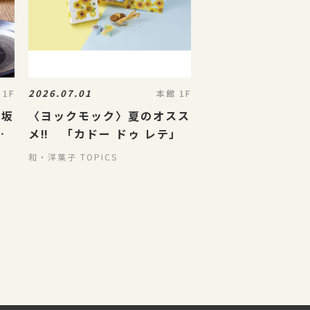
2026.07.01
 1F
本館 1F
三坂
〈ヨックモック〉夏のオスス
が
メ‼ 「カドー ドゥ レテ」
和・洋菓子 TOPICS