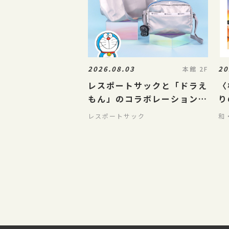
2026.08.03
20
本館 2F
レスポートサックと「ドラえ
〈
もん」のコラボレーションが
り
8/5（水）に発売
紹
レスポートサック
和