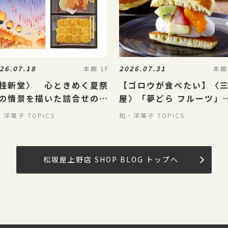
26.07.18
2026.07.31
本館 1F
本館
桂新堂〉 心ときめく夏祭
【ゴロウが食べたい】〈
の情景を描いた詰合せのご
屋〉「夢どら フルーツ」
介！
気になりすぎる…！🍓☁️
・洋菓子 TOPICS
和・洋菓子 TOPICS
松坂屋上野店 SHOP BLOG トップへ