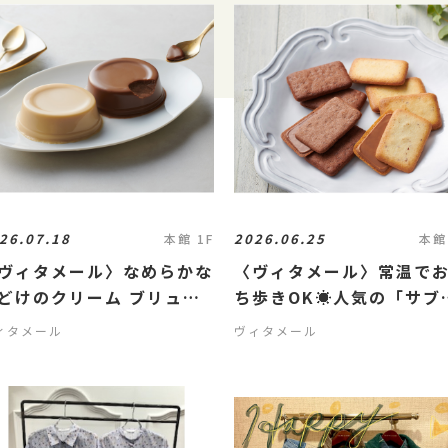
26.07.18
2026.06.25
本館 1F
本館
ヴィタメール〉なめらかな
〈ヴィタメール〉常温で
どけのクリーム ブリュレ
ち歩きOK☀️人気の「サブ
レ・ショコラ」が夏限定
ィタメール
ヴィタメール
ザインスリーブで登場✨