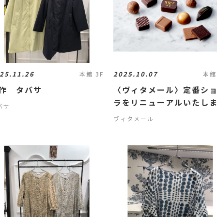
25.11.26
2025.10.07
本館 3F
本館
作 タバサ
〈ヴィタメール〉定番シ
ラをリニューアルいたし
バサ
た🍫✨
ヴィタメール