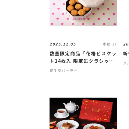
2025.12.05
20
本館 1F
数量限定商品「花椿ビスケッ
新
ト24枚入 限定缶クラシック
タ
アイボリー」のご紹介
資生堂パーラー