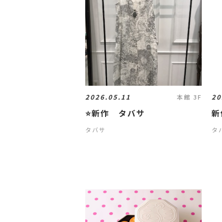
2026.05.11
20
本館 3F
⭐️新作 タバサ
新
タバサ
タ