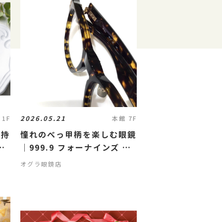
2026.05.21
 1F
本館 7F
お持
憧れのべっ甲柄を楽しむ眼鏡
｜999.9 フォーナインズ ハ
のデ
イエンドライン
オグラ眼鏡店