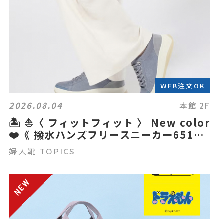
WEB注文OK
2026.08.04
本館 2F
🏝️ ⛵️〈 フィットフィット 〉 New color
❤️《 撥水ハンズフリースニーカー651》
👟
婦人靴 TOPICS