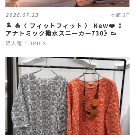
2026.07.23
本館 2F
🏝️ ⛵️〈 フィットフィット 〉 New❤️《
アナトミック撥水スニーカー730》👟
婦人靴 TOPICS