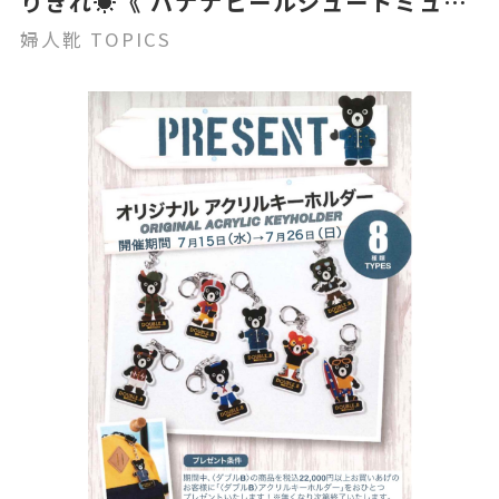
りきれ☀️《 バナナヒールジュートミュー
ル》
婦人靴 TOPICS