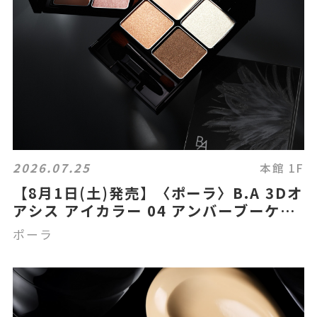
2026.07.25
本館 1F
【8月1日(土)発売】〈ポーラ〉B.A 3Dオ
アシス アイカラー 04 アンバーブーケの
ご紹介
ポーラ