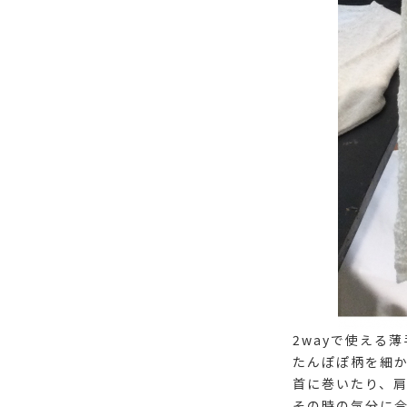
2wayで使える
たんぽぽ柄を細
首に巻いたり、
その時の気分に合