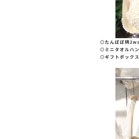
◎たんぽぽ柄2wa
◎ミニタオルハン
◎ギフトボックス