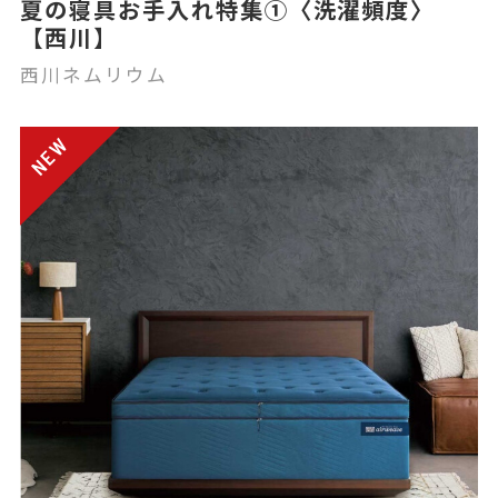
夏の寝具お手入れ特集①〈洗濯頻度〉
【西川】
西川ネムリウム