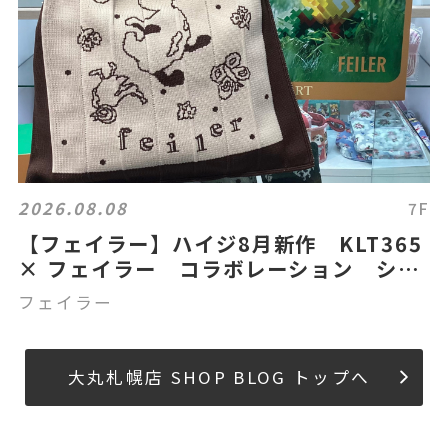
2026.08.08
7F
【フェイラー】ハイジ8月新作 KLT365
× フェイラー コラボレーション ショ
ルダーバック ニッティー
フェイラー
大丸札幌店 SHOP BLOG トップへ