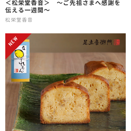
＜松栄堂香音＞ 〜ご先祖さまへ感謝を
伝える一週間〜
松栄堂香音