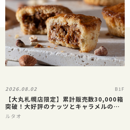
2026.08.02
B1F
【大丸札幌店限定】累計販売数30,000箱
突破！大好評のナッツとキャラメルのガ
レット「ガレナッティ」
ルタオ