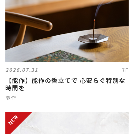
2026.07.31
7F
【能作】能作の香立てで 心安らぐ特別な
時間を
能作