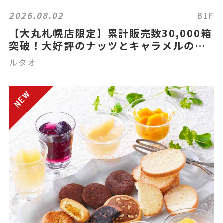
2026.08.02
B1F
【大丸札幌店限定】累計販売数30,000箱
突破！大好評のナッツとキャラメルのガ
レット「ガレナッティ」
ルタオ