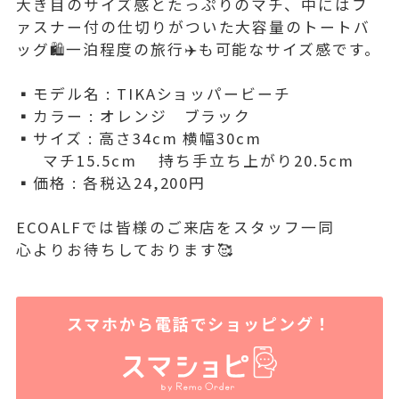
大き目のサイズ感とたっぷりのマチ、中にはフ
ァスナー付の仕切りがついた大容量のトートバ
ッグ🛍️一泊程度の旅行✈️も可能なサイズ感です。
▪️モデル名 : TIKAショッパービーチ
▪️カラー : オレンジ ブラック
▪️サイズ : 高さ34cm 横幅30cm
マチ15.5cm 持ち手立ち上がり20.5cm
▪️価格 : 各税込24,200円
ECOALFでは皆様のご来店をスタッフ一同
心よりお待ちしております🥰
スマホから電話でショッピング！