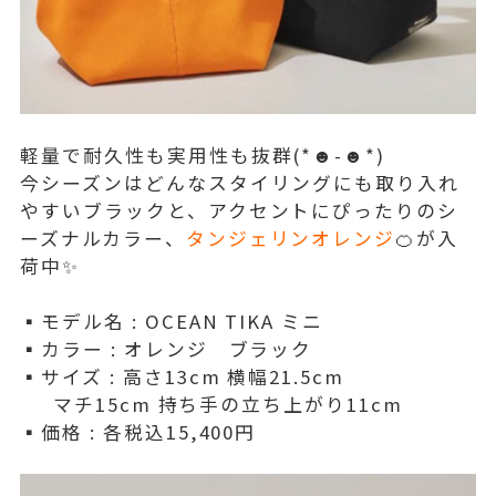
軽量で耐久性も実用性も抜群(*☻-☻*)
今シーズンはどんなスタイリングにも取り入れ
やすいブラックと、アクセントにぴったりのシ
ーズナルカラー、
タンジェリンオレンジ
🍊が入
荷中✨
▪️モデル名 : OCEAN TIKA ミニ
▪️カラー : オレンジ ブラック
▪️サイズ : 高さ13cm 横幅21.5cm
マチ15cm 持ち手の立ち上がり11cm
▪️価格 : 各税込15,400円