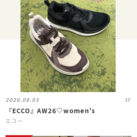
2026.08.03
3F
『ECCO』AW26♡women's
エコー