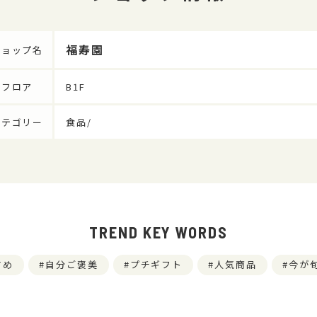
福寿園
ショップ名
フロア
B1F
カテゴリー
食品/
TREND KEY WORDS
すめ
自分ご褒美
プチギフト
人気商品
今が