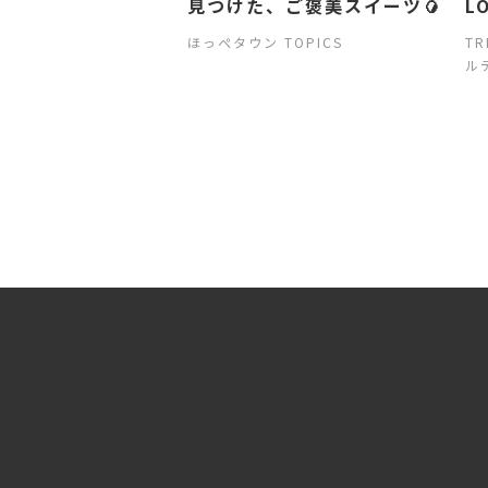
見つけた、ご褒美スイーツ🥭
L
D
ほっぺタウン TOPICS
TR
好
ル