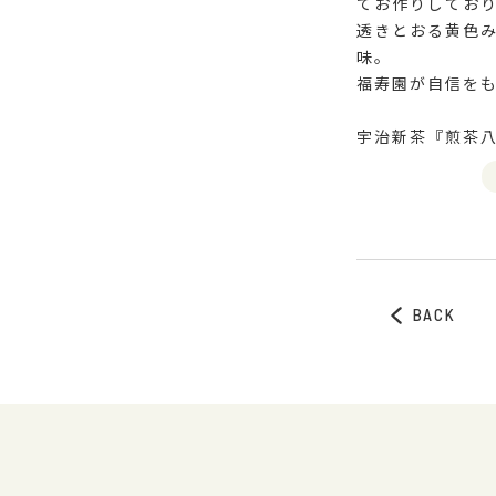
てお作りしてお
透きとおる黄色
味。
福寿園が自信を
宇治新茶『煎茶八
BACK