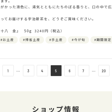
ります。
みがかった液色に、湯気とともにたちのぼる香りと、口の中で広
もってお届けする宇治新茶を、どうぞご賞味ください。
十八 金』 50g 3240円（税込）
お土産
帰省土産
手土産
今が旬
期間限定
1
⋯
3
4
5
6
7
⋯
20
ショップ情報