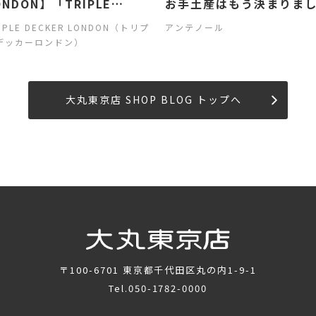
ONDON】「TRIPLE
お手土産はもう決まりま
ECKER アソートバッグ」
か？
IPLE DECKER LONDON（トリプ
アンテノール
評販売中
デッカーロンドン）
大丸東京店 SHOP BLOG トップへ
〒100-6701
東京都千代田区丸の内1-9-1
Tel.
050-1782-0000