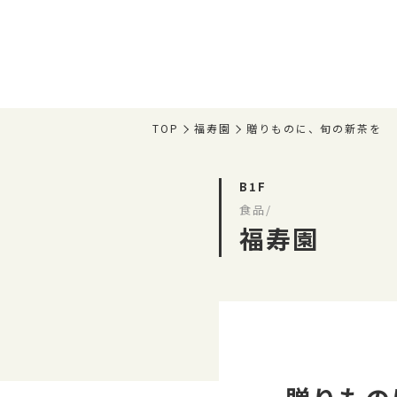
TOP
福寿園
贈りものに、旬の新茶を
B1F
食品/
福寿園