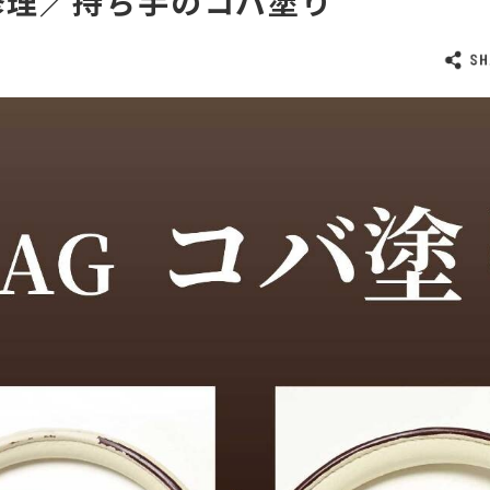
AG修理／持ち手のコバ塗り