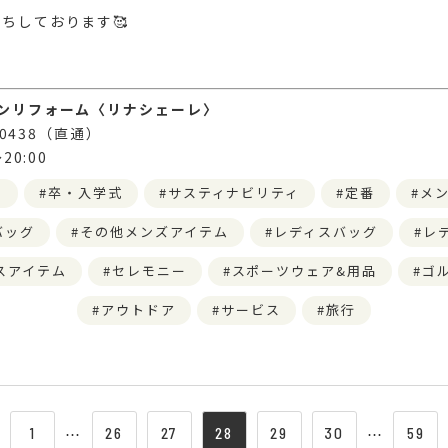
ちしております🥰
ンリフォーム〈リナシェーレ〉
7-0438（直通）
20:00
s
卒・入学式
サスティナビリティ
定番
メ
バッグ
その他メンズアイテム
レディスバッグ
レ
スアイテム
セレモニー
スポーツウェア&用品
ゴ
アウトドア
サービス
旅行
1
⋯
26
27
28
29
30
⋯
59