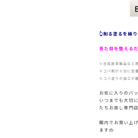
👆削る塗るを繰
見た目を整える
※合成皮革製品など
※コバ剤が十分に定
※コバ塗りの加工が
お気に入りのバ
いつまでも大切に
たちお直し専門
館内でお買い上げ
ます👜