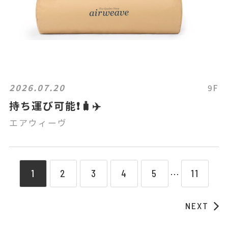
2026.07.20
9F
持ち運び可能❗️🧳✈️
エアウィーヴ
1
2
3
4
5
11
⋯
NEXT