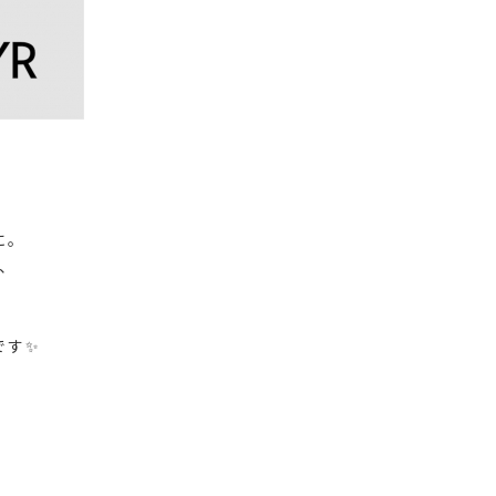
に。
、
です✨