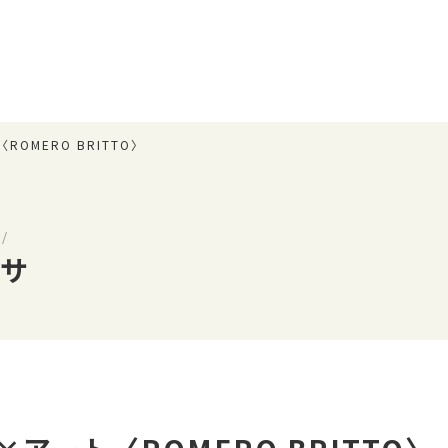
OMERO BRITTO〉
/
ーサ