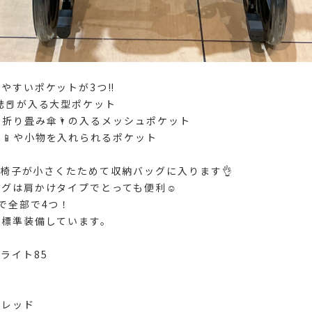
やすいポケットが3つ‼️
雑誌📕が入る大型ポケット
ルや折り畳み傘🌂の入るメッシュポケット
ォン📱や小物を入れられるポケット
の車椅子が小さくたためて収納バッグに入ります👌
グは肩かけタイプでとっても便利☺️
で全部で4つ！
ー標準装備しています。
ライト85
・レッド