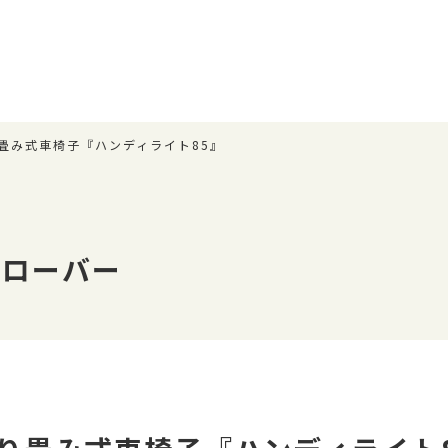
畳み式車椅子『ハンディライト85』
クローバー