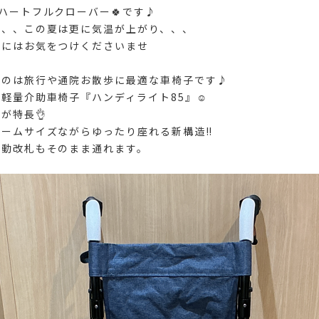
階ハートフルクローバー🍀です♪
、、、この夏は更に気温が上がり、、、
症にはお気をつけくださいませ
るのは旅行や通院お散歩に最適な車椅子です♪
軽量介助車椅子『ハンディライト85』☺️
が特長👌
ームサイズながらゆったり座れる新構造‼️
自動改札もそのまま通れます。