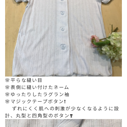
🌸平らな縫い目
🌸表側に縫い付けたネーム
🌸ゆったりしたラグラン袖
🌸マジックテープボタン❗️
ずれにくく肌への刺激が少なくなるように設
計、丸型と四角型のボタン❣️