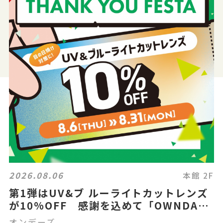
2026.08.06
本館 2F
第1弾はUV&ブ ルーライトカットレンズ
が10%OFF 感謝を込めて「OWNDAYS
THANK YOU FESTA」スタート!
オンデーズ