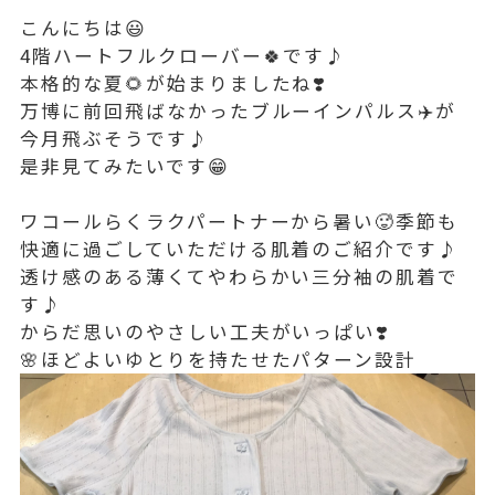
こんにちは😃
4階ハートフルクローバー🍀です♪
本格的な夏🌻が始まりましたね❣️
万博に前回飛ばなかったブルーインパルス✈️が
今月飛ぶそうです♪
是非見てみたいです😁
ワコールらくラクパートナーから暑い🥵季節も
快適に過ごしていただける肌着のご紹介です♪
透け感のある薄くてやわらかい三分袖の肌着で
す♪
からだ思いのやさしい工夫がいっぱい❣️
🌸ほどよいゆとりを持たせたパターン設計