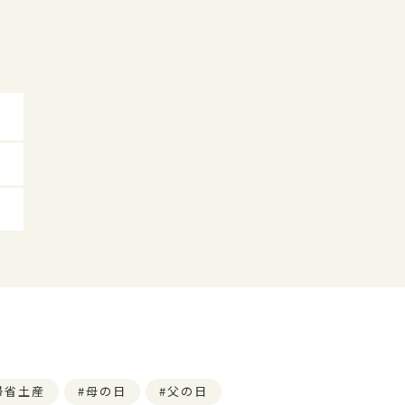
帰省土産
母の日
父の日