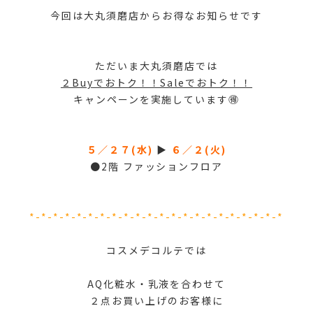
今回は大丸須磨店からお得なお知らせです
ただいま大丸須磨店では
２Buyでおトク！！Saleでおトク！！
キャンペーンを実施しています🉐
５／２７(水)
▶︎
６／２(火)
●2階 ファッションフロア
*-*-*-*-*-*-*-*-*-*-*-*-*-*-*-*-*-*-*-*-*-*
コスメデコルテでは
AQ化粧水・乳液を合わせて
２点お買い上げのお客様に