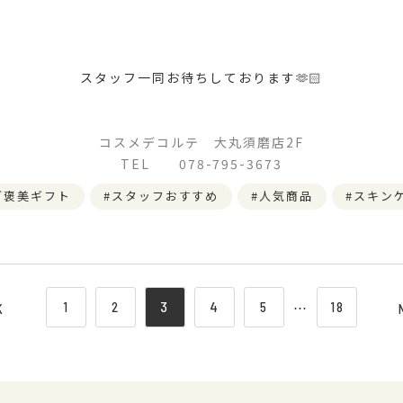
スタッフ一同お待ちしております🫶🏻
コスメデコルテ 大丸須磨店2F
TEL 078-795-3673
ご褒美ギフト
スタッフおすすめ
人気商品
スキン
1
2
3
4
5
⋯
18
K