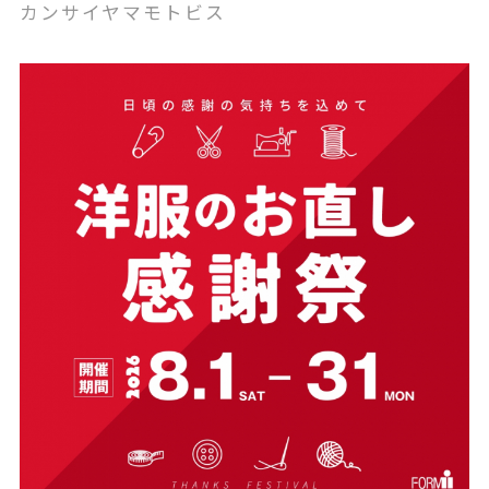
15%OFF‼️
カンサイヤマモトビス