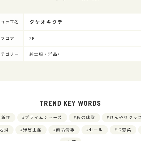
タケオキクチ
ショップ名
フロア
2F
カテゴリー
紳士服・洋品/
TREND KEY WORDS
の新作
プライムシューズ
秋の味覚
ひんやりグッ
地消
帰省土産
商品情報
セール
お惣菜