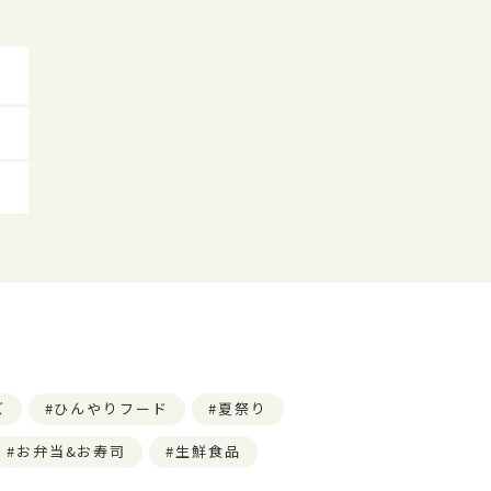
ズ
ひんやりフード
夏祭り
お弁当&お寿司
生鮮食品