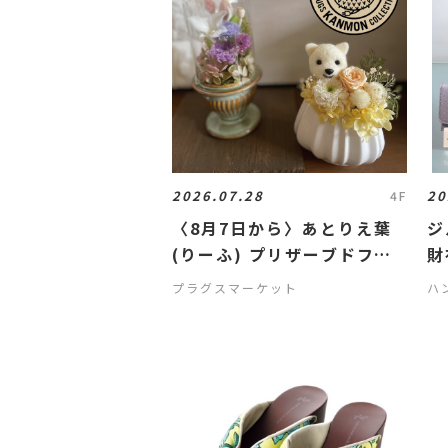
2026.07.28
20
4F
〈8月7日から〉あとりえ葉
ジ
(りーふ) プリザーブドフラ
財
ワーの仏花と夏の贈り物展
プラグスマーケット
ハ