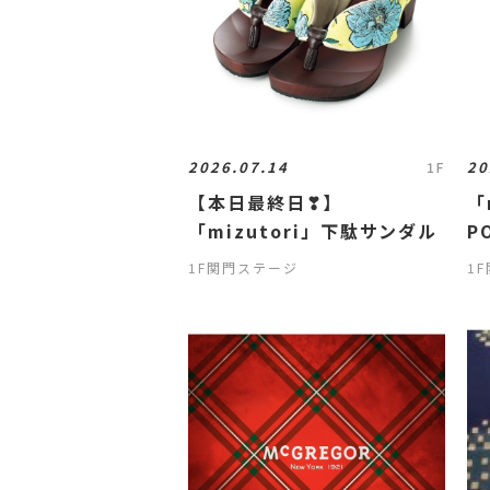
2026.07.14
20
1F
【本日最終日❣】
「
「mizutori」下駄サンダル
P
1F関門ステージ
1