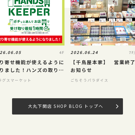
26.06.05
2026.06.24
4F
7F
り寄せ機能が使えるように
【千鳥屋本家】 営業終
りました！ハンズの取り置
お知らせ
サービス「HANDS
ラグスマーケット
ごちそうパラダイス
EEPER」
大丸下関店 SHOP BLOG トップへ