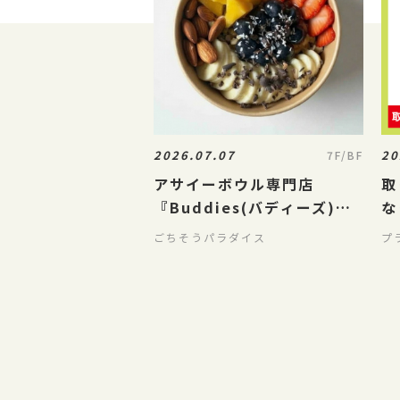
2026.07.07
20
7F/BF
アサイーボウル専門店
取
『Buddies(バディーズ)』
な
大丸下関店に登場！！！
き
ごちそうパラダイス
プ
K