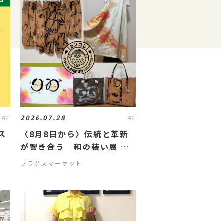
2026.07.28
4F
4F
ス
〈8月8日から〉伝統と革新
が響き合う 和の装い展 ～
柿渋染と筆文字が織りなす、
プラグスマーケット
新たな和の世界～