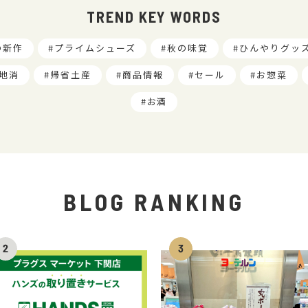
TREND KEY WORDS
の新作
プライムシューズ
秋の味覚
ひんやりグッ
地消
帰省土産
商品情報
セール
お惣菜
お酒
BLOG RANKING