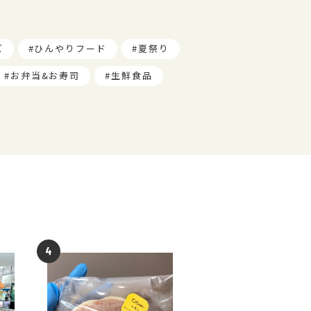
ズ
ひんやりフード
夏祭り
お弁当&お寿司
生鮮食品