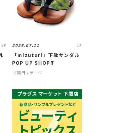
2026.07.11
1F
1F
ダル
「mizutori」下駄サンダル
POP UP SHOP❣
1F関門ステージ