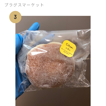
KEEPER」
プラグスマーケット