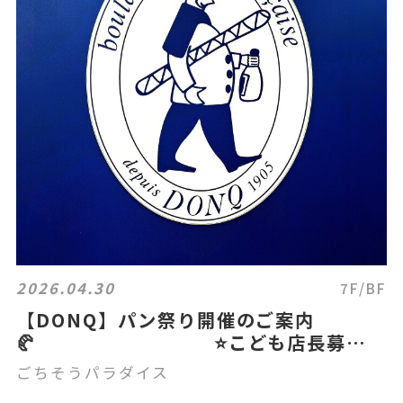
2026.04.30
7F/BF
【DONQ】パン祭り開催のご案内
🥐 ⭐こども店長募集中
❗⭐
ごちそうパラダイス