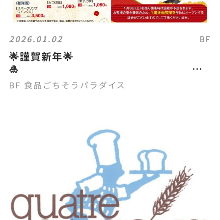
2026.01.02
BF
🌟謹賀新年🌟
🎍
【食品ごちそうパラダイス】初売り🌹
BF 食品ごちそうパラダイス