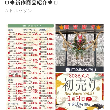
🍞🍓新作商品紹介🍓🍞
カトルセゾン