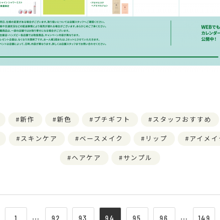
新作
新色
プチギフト
スタッフおすすめ
スキンケア
ベースメイク
リップ
アイメイ
ヘアケア
サンプル
1
⋯
92
93
94
95
96
⋯
149