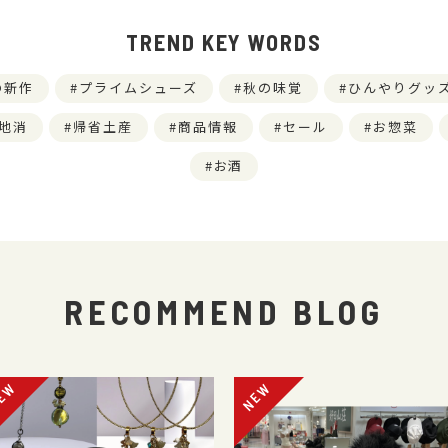
TREND KEY WORDS
の新作
プライムシューズ
秋の味覚
ひんやりグッ
地消
帰省土産
商品情報
セール
お惣菜
お酒
RECOMMEND BLOG