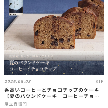
2026.08.08
B1F
香高いコーヒーとチョコチップのケーキ
【夏のパウンドケーキ コーヒーチョコ
チップ】
足立音衛門