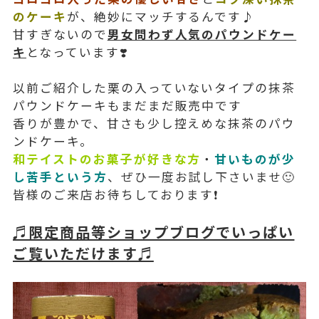
のケーキ
が、絶妙にマッチするんです♪
甘すぎないので
男女問わず人気のパウンドケー
キ
となっています❣️
以前ご紹介した栗の入っていないタイプの抹茶
パウンドケーキもまだまだ販売中です
香りが豊かで、甘さも少し控えめな抹茶のパウ
ンドケーキ。
和テイストのお菓子が好きな方
・
甘いものが少
し苦手という方
、ぜひ一度お試し下さいませ🙂
皆様のご来店お待ちしております❗️
♬限定商品等ショップブログでいっぱい
ご覧いただけます♬