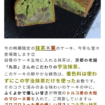
抹茶
×
栗
今の時期限定の
のケーキ、今年も堂々
登場致します👏
自慢のケーキ生地に入れる抹茶は、
京都の老舗
宇治抹茶
「丸宗」さんのこだわりの
。
着色料は使わ
このケーキの鮮やかな緑色は、
ずにこの宇治抹茶だけを使った
お色
です。
そのコクと深みのある味わいのケーキの中に、
ふくよかで優しい甘さ
が特徴の
トルコ産の大粒
のマローネ栗
を入れて、ご用意しています🌰
ゴロゴロ入った栗の優しい甘さ
と
コク深い抹茶