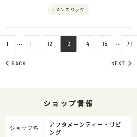
メンズバッグ
1
11
12
13
14
15
71
⋯
⋯
BACK
NEXT
ショップ情報
アフタヌーンティー・リビ
ショップ名
ング