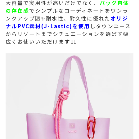
大容量で実用性が高いだけでなく、
バッグ自体
の存在感
でシンプルなコーディネートをワンラ
ンクアップ🆙✨耐水性、耐久性に優れた
オリジ
ナルPVC素材(J-Lastic)を使用
しタウンユース
からリゾートまでシチュエーションを選ばず幅
広くお使いいただけます🙆‍♀️