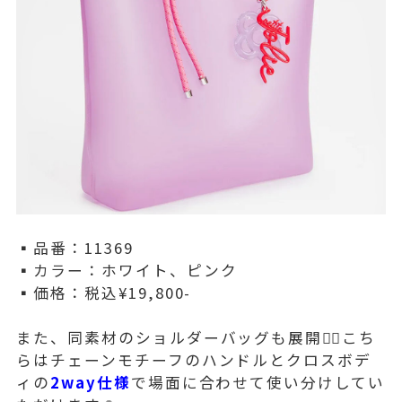
▪️品番：11369
▪️カラー：ホワイト、ピンク
▪️価格：税込¥19,800-
また、同素材のショルダーバッグも展開💁‍♀️こち
らはチェーンモチーフのハンドルとクロスボデ
ィの
2way仕様
で場面に合わせて使い分けしてい