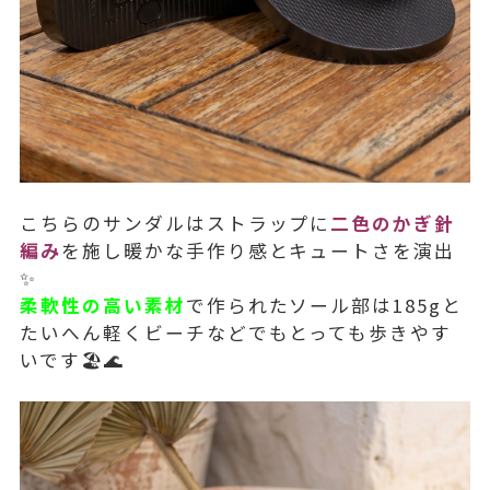
こちらのサンダルはストラップに
二色のかぎ針
編み
を施し暖かな手作り感とキュートさを演出
✨
柔軟性の高い素材
で作られたソール部は185gと
たいへん軽くビーチなどでもとっても歩きやす
いです🏖️🌊