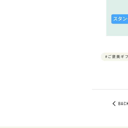
ご褒美ギ
BAC