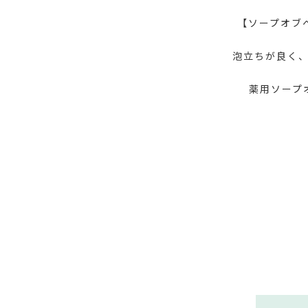
【ソープオブヘ
泡立ちが良く
薬用ソープ