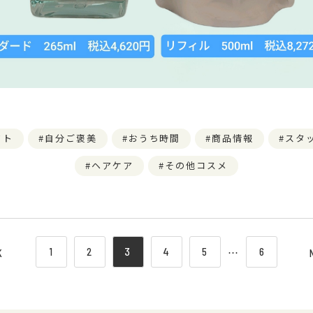
フト
自分ご褒美
おうち時間
商品情報
スタ
ヘアケア
その他コスメ
1
2
3
4
5
⋯
6
K