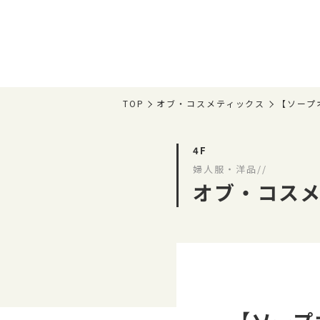
TOP
オブ・コスメティックス
【ソープ
4F
婦人服・洋品//
オブ・コス