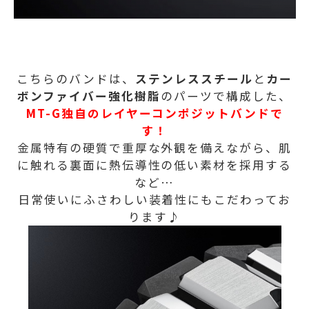
こちらのバンドは、
ステンレススチール
と
カー
ボンファイバー強化樹脂
のパーツで構成した、
MT-G独自のレイヤーコンポジットバンドで
す！
金属特有の硬質で重厚な外観を備えながら、肌
に触れる裏面に熱伝導性の低い素材を採用する
など…
日常使いにふさわしい装着性にもこだわってお
ります♪