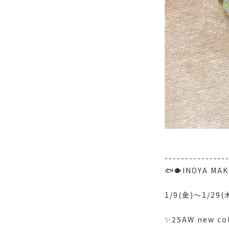
---------------
🐟🐡INOYA 
1/9(金)〜1/29(
✨25AW new col